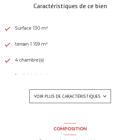
Caractéristiques de ce bien
Surface 130 m²
terrain 1 159 m²
4 chambre(s)
1 salle(s) de bain
1 salle(s) d'eau
VOIR PLUS DE CARACTÉRISTIQUES
construit en 2002
cuisine américaine
COMPOSITION
1 garage(s)