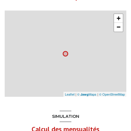
+
−
Leaflet
|
©
Maps
|
© OpenStreetMap
Jawg
SIMULATION
Calcul des mensualités