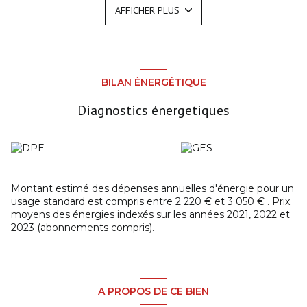
AFFICHER PLUS
poêle à pellets et bois, cuisine ouverte, 1 chambre, salle
d’eau, WC séparé.
Étage : palier desservant 3 chambres, salle de bains, WC
séparé.
Possibilité de vie de plain-pied pour plus de praticité.
Extérieur :
BILAN ÉNERGÉTIQUE
Garage, terrain clos, terrasse plein sud, jardin privatif pour
profiter pleinement des beaux jours.
Diagnostics énergetiques
Atouts majeurs : Vie de plain-pied possible - Espace
extérieur agréable et ensoleillé - Proximité immédiate des
commerces et du bourg - À deux pas de la plage de
Launay
Un cadre de vie idéal pour les amoureux de la mer et de la
tranquillité.
Montant estimé des dépenses annuelles d'énergie pour un
Contactez-nous pour une visite : COMMEREUC
usage standard est compris entre 2 220 € et 3 050 € . Prix
IMMOBILIER PAIMPOL : 02 96 20 89 66
moyens des énergies indexés sur les années 2021, 2022 et
2023 (abonnements compris).
A PROPOS DE CE BIEN