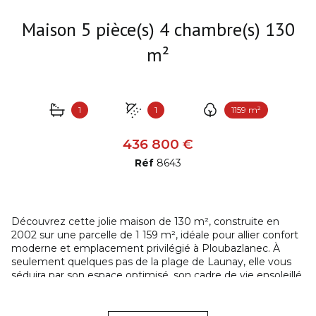
Maison 5 pièce(s) 4 chambre(s) 130
m²
1
1
1159 m²
436 800 €
Réf
8643
Découvrez cette jolie maison de 130 m², construite en
2002 sur une parcelle de 1 159 m², idéale pour allier confort
moderne et emplacement privilégié à Ploubazlanec. À
seulement quelques pas de la plage de Launay, elle vous
séduira par son espace optimisé, son cadre de vie ensoleillé
et sa proximité des commerces et du bourg.
Intérieur :
Rez-de-jardin : entrée avec placards, séjour lumineux avec