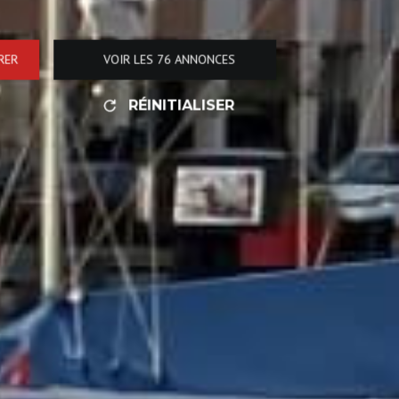
RER
VOIR LES
76
ANNONCES
RÉINITIALISER