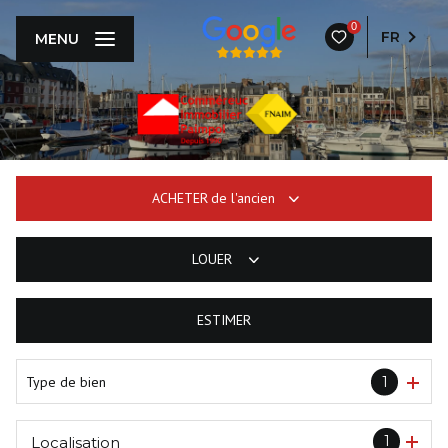
0
FR
MENU
ACHETER
de l'ancien
LOUER
De l'ancien
ESTIMER
à l'année
Type de bien
1
1
Localisation