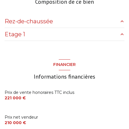
Composition de ce bien
2 niveau(x)
Rez-de-chaussée
vue Parc paysager
Etage 1
salon/sejour
30 m²
terrasse
chambre
9 m²
chambre
8 m²
sde wc
4.5 m²
arboré
chambre
8 m²
FINANCIER
pièce à vivre
21 m²
piscinable
Informations financières
véranda
15 m²
Prix de vente honoraires TTC inclus
221 000 €
Prix net vendeur
210 000 €