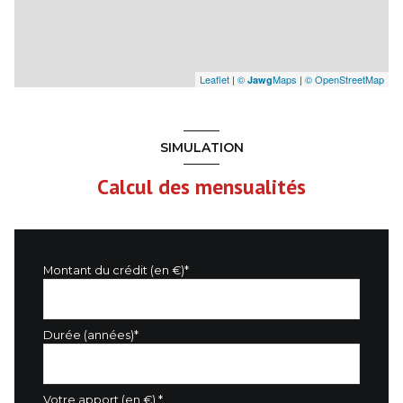
Leaflet
|
©
Maps
|
© OpenStreetMap
Jawg
SIMULATION
Calcul des mensualités
Montant du crédit (en €)*
Durée (années)*
Votre apport (en €) *