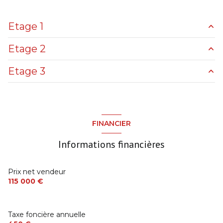
Etage 1
Etage 2
Entrée
8. m²
Etage 3
Buanderie
3 m²
Séjour + Cuisine US
30 m²
Chambre avec salle d'eau
17 m²
Chambre avec salle d'eau
16 m²
W.C.
0 m²
FINANCIER
Bureau
0 m²
Informations financières
Prix net vendeur
115 000 €
Taxe foncière annuelle