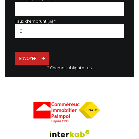
Taux d'emprunt (%) *
ENVOYER
* Champs obligatoires