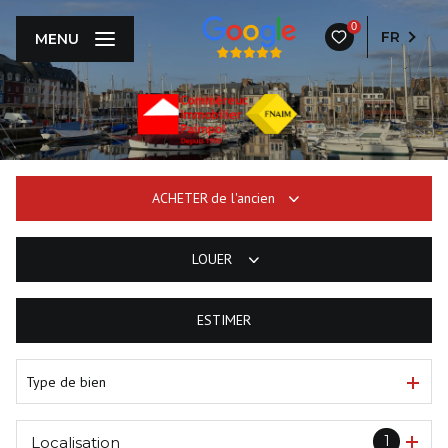
0
FR
MENU
ACHETER
de l'ancien
LOUER
De l'ancien
ESTIMER
à l'année
Type de bien
1
Localisation