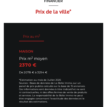
FINANCIER
Prix de la ville*
2
Prix au m
MAISON
2
Prix m
moyen
2370 €
De 2078 € à 3294 €
*Estimation au mois de Juillet 2026
Sources : Bases de données de La Boîte Immo, sur un
panel de prix publics calculés sur la base de 15 annonces.
Ces informations sont données à titre indicatif et ne sont
ni contractuelles, ni des offres fermes de vente de produits
et services. La responsabilité de la Boîte Immo ne peut
être engagée concernant l'exactitude des données et le
résultat des estimations.