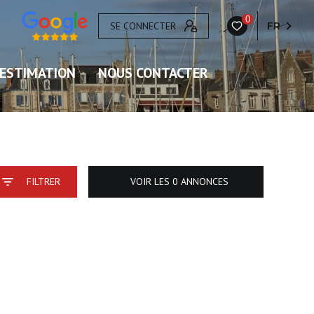
0
SE CONNECTER
FR
ESTIMATION
NOUS CONTACTER
FILTRER
VOIR LES
0
ANNONCES
RÉINITIALISER