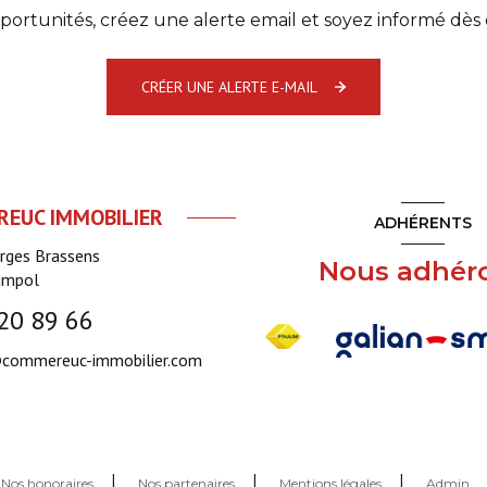
ortunités, créez une alerte email et soyez informé dès 
CRÉER UNE ALERTE E-MAIL
EUC IMMOBILIER
ADHÉRENTS
orges Brassens
Nous adhér
impol
20 89 66
commereuc-immobilier.com
Nos honoraires
Nos partenaires
Mentions légales
Admin