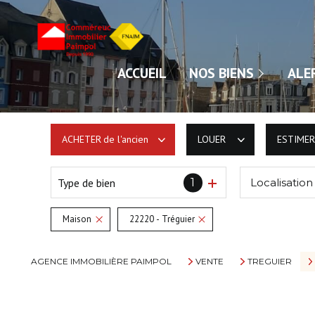
NOS VENTES
ACCUEIL
NOS BIENS
ALE
NOS LOCATIONS
ACHETER
de l'ancien
LOUER
ESTIMER
Type de bien
1
Localisation
De l'ancien
à l'année
Maison
22220 - Tréguier
AGENCE IMMOBILIÈRE PAIMPOL
VENTE
TREGUIER