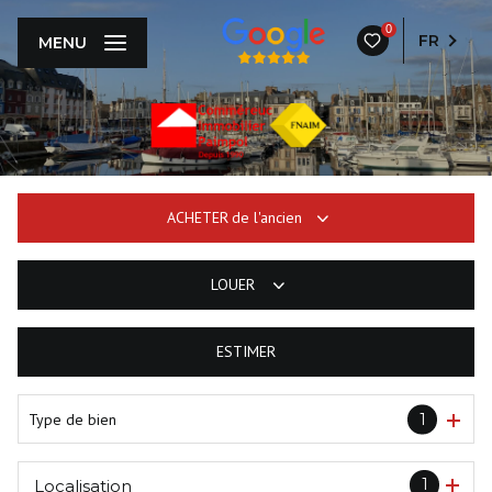
0
FR
MENU
ACHETER
de l'ancien
LOUER
De l'ancien
ESTIMER
à l'année
Type de bien
1
1
Localisation