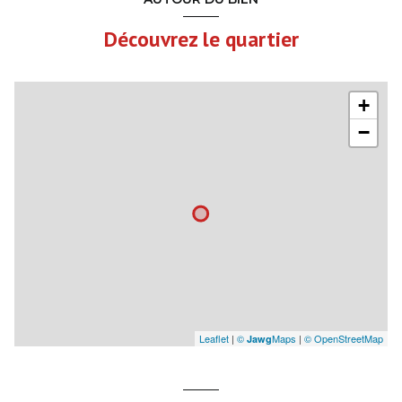
Découvrez le quartier
+
−
Leaflet
|
©
Maps
|
© OpenStreetMap
Jawg