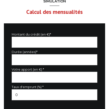
SIMULATION
Calcul des mensualités
Montant du crédit (en €)*
Durée (années)*
Votre apport (en €) *
Taux d'emprunt (%) *