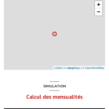
+
−
Leaflet
|
©
Maps
|
© OpenStreetMap
Jawg
SIMULATION
Calcul des mensualités