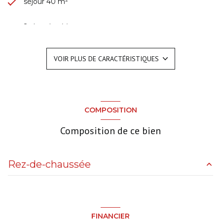
séjour 40 m²
2 chambre(s)
1 salle(s) d'eau
VOIR PLUS DE CARACTÉRISTIQUES
construit en 2000
cuisine américaine (équipée)
COMPOSITION
Chauffage individuel : radiateur (electrique)
Composition de ce bien
1 parking(s)
Rez-de-chaussée
1 niveau(x)
salon/sejour
40 m²
vue jardin
chambre
m²
FINANCIER