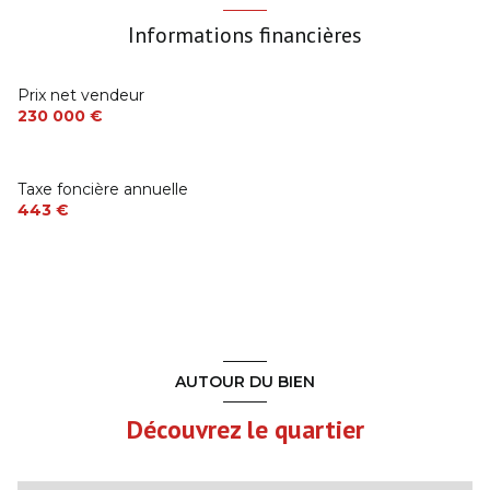
chambre
9 m²
terrasse
Informations financières
chambre
9.5 m²
arboré
salle d'eau
4 m²
Prix net vendeur
230 000 €
accès handicapé
cellier
14.5 m²
WC
4.5 m²
Taxe foncière annuelle
443 €
AUTOUR DU BIEN
Découvrez le quartier