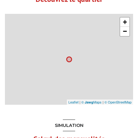
+
−
Leaflet
|
©
Maps
|
© OpenStreetMap
Jawg
SIMULATION