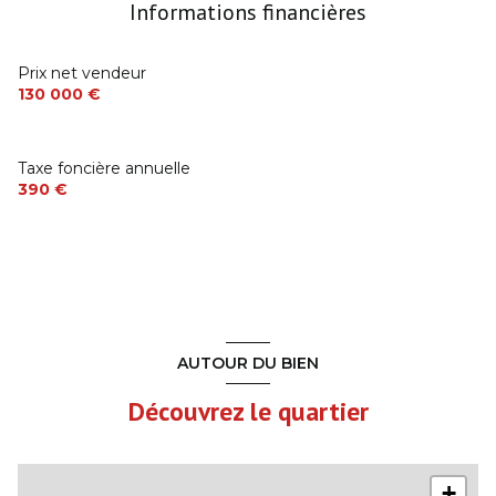
Informations financières
Séjour avec cheminée
20 m²
Salon-séjour
37 m²
Prix net vendeur
130 000 €
SDB+WC
2.5 m²
1er étage
0 m²
Taxe foncière annuelle
Chambre en mezzanine
8 m²
390 €
Chambre avec cabinet de toilette
16.5 m²
Chambre
8.5 m²
AUTOUR DU BIEN
Découvrez le quartier
+