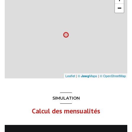
−
Leaflet
|
©
Maps
|
© OpenStreetMap
Jawg
SIMULATION
Calcul des mensualités