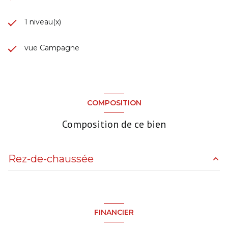
1 niveau(x)
vue Campagne
COMPOSITION
Composition de ce bien
Rez-de-chaussée
Terrain
705 m²
Dépendance
0 m²
FINANCIER
Cuisine aménagée équipée
6m² m²