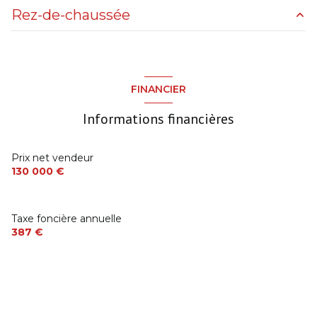
Rez-de-chaussée
Terrain
600 m²
Salon-séjour
33 m²
FINANCIER
Cuisine US équipée
4 m²
Informations financières
Chambre
9 m²
Chambre
8 m²
Prix net vendeur
130 000 €
Salle de douche
2 m²
Dégagement
3 m²
Taxe foncière annuelle
Dépendance
7 m²
387 €