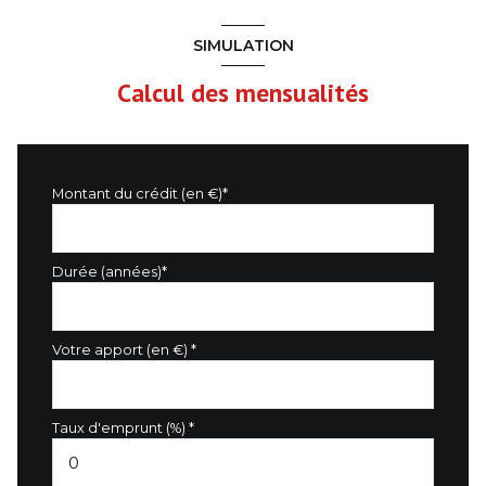
SIMULATION
Calcul des mensualités
Montant du crédit (en €)*
Durée (années)*
Votre apport (en €) *
Taux d'emprunt (%) *