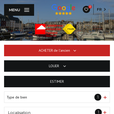
0
FR
MENU
ACHETER
de l'ancien
LOUER
De l'ancien
ESTIMER
à l'année
Type de bien
1
1
Localisation