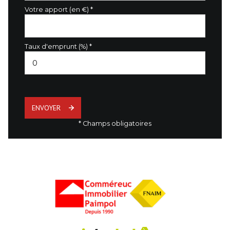
Votre apport (en €) *
Taux d'emprunt (%) *
ENVOYER
* Champs obligatoires