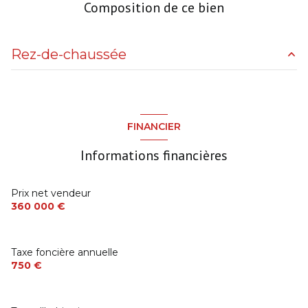
Composition de ce bien
Rez-de-chaussée
Terrain
1400 m²
Séjour + Cuisine US
65 m²
FINANCIER
Terrasse
0 m²
Informations financières
Dégagement
8 m²
Chambre
17 m²
Prix net vendeur
360 000 €
Salle d'Eau
5 m²
W.C.
2 m²
Taxe foncière annuelle
Dégagement
4 m²
750 €
Chambre
13 m²