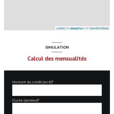
Leaflet
|
©
Maps
|
© OpenStreetMap
Jawg
SIMULATION
Calcul des mensualités
Montant du crédit (en €)*
Durée (années)*