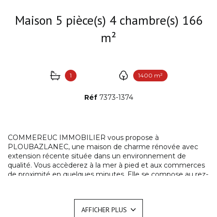
Maison 5 pièce(s) 4 chambre(s) 166
m²
1
1400 m²
Réf
7373-1374
COMMEREUC IMMOBILIER vous propose à
PLOUBAZLANEC, une maison de charme rénovée avec
extension récente située dans un environnement de
qualité. Vous accèderez à la mer à pied et aux commerces
de proximité en quelques minutes. Elle se compose au rez-
de-chaussée d'un séjour-salon et d'une cuisine à
l'américaine entièrement aménagée avec un poêle central,
une chambre spacieuse (ou bureau), une salle d'eau-
AFFICHER PLUS
buanderie, WC et atelier. L'étage se divise en trois