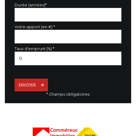
Durée (années)*
Votre apport (en €) *
Taux d'emprunt (%) *
ENVOYER
* Champs obligatoires