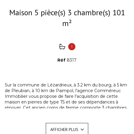
Maison 5 pièce(s) 3 chambre(s) 101
m²
1
Réf
8317
Sur la commune de Lézardrieux, à 3.2 km du bourg, à 5 km
de Pleubian, à 10 km de Paimpol, l'agence Comméreuc
Immobilier vous propose de faire l'acquisition de cette
maison en pierres de type T5 et de ses dépendances à
rénover. Cet ancien corps de ferme comporte 3 chambres,
une salle de bain avec sanitaire, un espace salon de 35m²
avec un poêle à bois et une cuisine aménagée d'environ 33
m². La superficie habitable actuelle totalise
AFFICHER PLUS
approximativement 101m². Cet ensemble nécessitant des