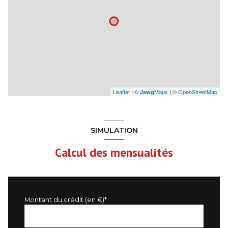
Leaflet
|
©
Maps
|
© OpenStreetMap
Jawg
SIMULATION
Calcul des mensualités
Montant du crédit (en €)*