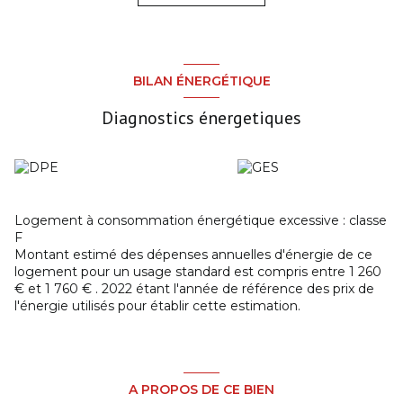
travaux est édifié sur une parcelle de terrain de 879 m².
Visites sur rendez-vous en contactant l'agence
COMMEREUC PAIMPOL au 02 96 20 89 66.
Les informations sur les risques auxquels ce bien est
BILAN ÉNERGÉTIQUE
exposé sont disponibles sur le site
Géorisques
Diagnostics énergetiques
Logement à consommation énergétique excessive : classe
F
Montant estimé des dépenses annuelles d'énergie de ce
logement pour un usage standard est compris entre 1 260
€ et 1 760 € . 2022 étant l'année de référence des prix de
l'énergie utilisés pour établir cette estimation.
A PROPOS DE CE BIEN