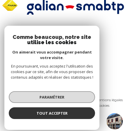
NOS RÉSEAUX
Comme beaucoup, notre site
utilise les cookies
Nous suivre
On aimerait vous accompagner pendant
votre visite.
En poursuivant, vous acceptez l'utilisation des
cookies par ce site, afin de vous proposer des
contenus adaptés et réaliser des statistiques !
© 2026 | Tous droits réservés
PARAMÉTRER
Nos honoraires
Nos partenaires
Mentions légales
Admin
Politique RGPD
Cookies
TOUT ACCEPTER
Réalisé par :
COMMÉREUC IMMOBILIER
Agence