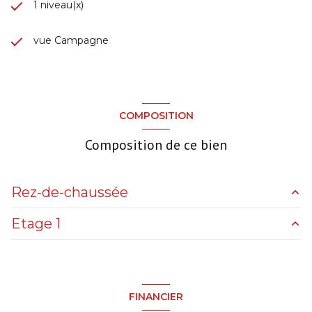
1 niveau(x)
vue Campagne
COMPOSITION
Composition de ce bien
Rez-de-chaussée
Etage 1
cuisine
33.55 m²
salon/sejour
35 m²
chambre
12.21 m²
mezzanine
9.77 m²
chambre
7 m²
FINANCIER
chambre
8 m²