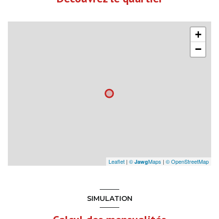
+
−
Leaflet
|
©
Maps
|
© OpenStreetMap
Jawg
SIMULATION