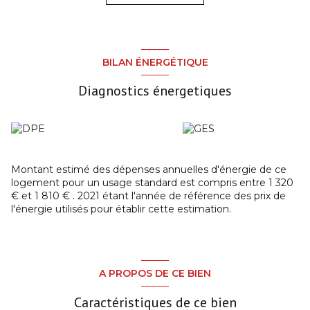
salon d'environ 26 m², une cuisine équipée, une salle d'eau,
un sanitaire indépendant, un bureau d'environ 18 m² avec
une petite mezzanine. A l'étage deux belles chambres. A
vos projets!!!!!! Visites uniquement sur rendez-vous en
contactant COMMEREUC IMMOBILIER PAIMPOL au 02
BILAN ÉNERGÉTIQUE
96 20 89 66.
Diagnostics énergetiques
Montant estimé des dépenses annuelles d'énergie de ce
logement pour un usage standard est compris entre 1 320
€ et 1 810 € . 2021 étant l'année de référence des prix de
l'énergie utilisés pour établir cette estimation.
A PROPOS DE CE BIEN
Caractéristiques de ce bien