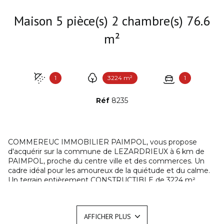
Maison 5 pièce(s) 2 chambre(s) 76.6
m²
1
3224 m²
1
Réf
8235
COMMEREUC IMMOBILIER PAIMPOL, vous propose
d'acquérir sur la commune de LEZARDRIEUX à 6 km de
PAIMPOL, proche du centre ville et des commerces. Un
cadre idéal pour les amoureux de la quiétude et du calme.
Un terrain entièrement CONSTRUCTIBLE de 3224 m²
joliment arboré et paysagé. A proximité les plages de sable
ainsi que le port en eaux profondes. Une ancienne longère
en pierre entièrement rénovée avec charme et
AFFICHER PLUS
authenticité. Elle se compose au rez-de-chaussée : un