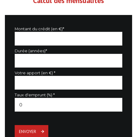
Calcul des mensualités
Montant du crédit (en €)*
Durée (années)*
Votre apport (en €) *
Taux d'emprunt (%) *
ENVOYER