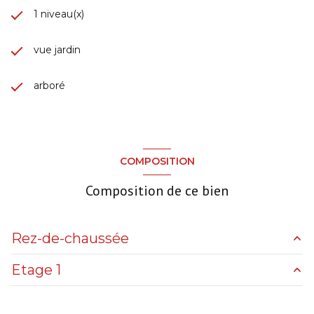
1 niveau(x)
vue jardin
arboré
COMPOSITION
Composition de ce bien
Rez-de-chaussée
Etage 1
cuisine
15.33 m²
salle d'eau
3.62 m²
mezzanine
3.60 m²