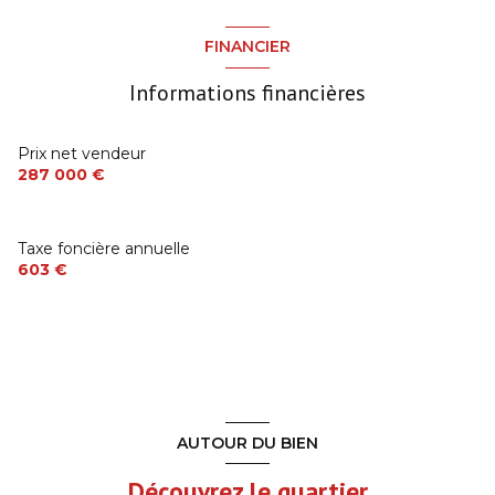
WC
1.25 m²
chambre
11 m²
FINANCIER
bureau
13 m²
chambre
9.74 m²
Informations financières
salon/sejour
26 m²
Prix net vendeur
287 000 €
Taxe foncière annuelle
603 €
AUTOUR DU BIEN
Découvrez le quartier