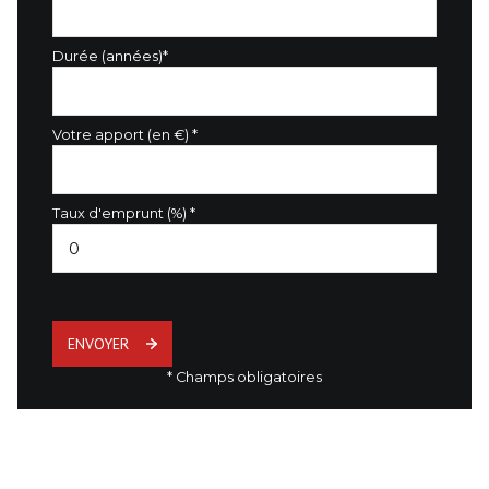
Durée (années)*
Votre apport (en €) *
Taux d'emprunt (%) *
ENVOYER
* Champs obligatoires