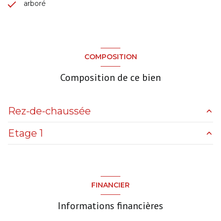
arboré
COMPOSITION
Composition de ce bien
Rez-de-chaussée
Etage 1
cuisine
11.5 m²
WC
1.5 m²
salle d'eau
3 m²
salon/sejour
25 m²
bureau
6 m²
FINANCIER
chambre
12 m²
Informations financières
Palier
2 m²