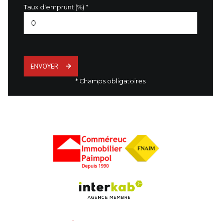
Taux d'emprunt (%) *
ENVOYER
* Champs obligatoires