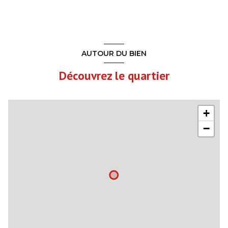
1er étage
0 m²
Chambre
13.5 m²
Chambre
10 m²
AUTOUR DU BIEN
SDD+WC
5.2 m²
Découvrez le quartier
+
−