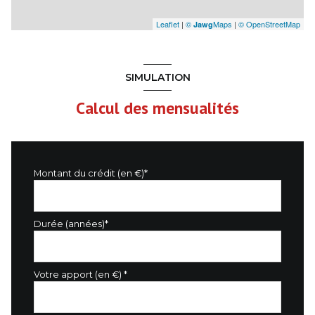
Leaflet
|
©
Maps
|
© OpenStreetMap
Jawg
SIMULATION
Calcul des mensualités
Montant du crédit (en €)*
Durée (années)*
Votre apport (en €) *