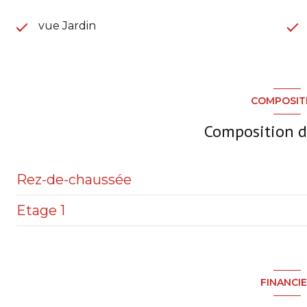
vue Jardin
COMPOSIT
Composition d
Rez-de-chaussée
Etage 1
Terrain
Garage
Entrée
Buanderie
Chambre
FINANCI
Cave à vins
Salon séjour