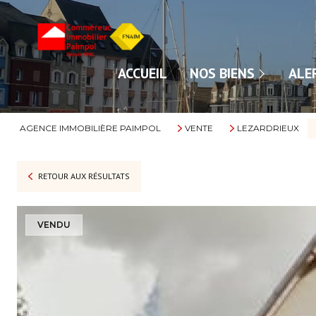
NOS VENTES
ACCUEIL
NOS BIENS
ALE
NOS LOCATIONS
AGENCE IMMOBILIÈRE PAIMPOL
VENTE
LEZARDRIEUX
RETOUR AUX RÉSULTATS
VENDU