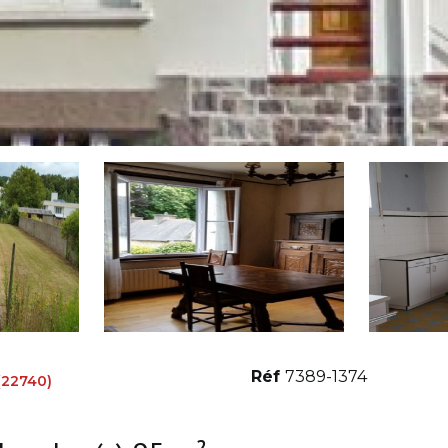
Réf
7389-1374
(22740)