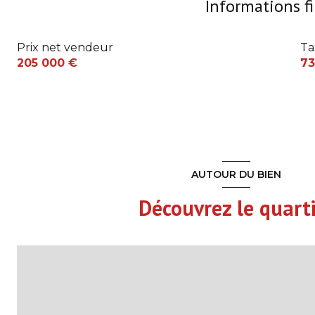
Informations f
Salle d'Eau
Prix net vendeur
Ta
Cuisine aménagée
205 000 €
73
W.C.
2ème étage
Chambre
Chambre
AUTOUR DU BIEN
Chambre
Découvrez le quart
Dégagement
Dressing
Cave