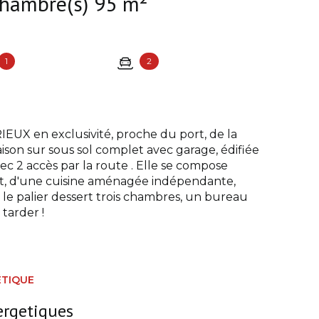
Maison 6 pièce(s) 4 chambre(s) 95 m²
1
2
 en exclusivité, proche du port, de la
on sur sous sol complet avec garage, édifiée
ec 2 accès par la route . Elle se compose
et, d'une cuisine aménagée indépendante,
 le palier dessert trois chambres, un bureau
tarder !
ÉTIQUE
ergetiques