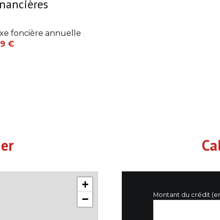
inancières
6 m²
xe foncière annuelle
12 m²
9 €
1.3 m²
0 m²
14 m²
17 m²
4 m²
ier
Ca
2.5 m²
2 m²
0 m²
+
Montant du crédit (e
−