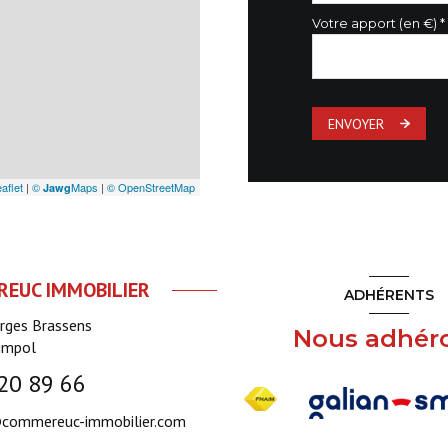
Votre apport (en €) *
ENVOYER
aflet
|
©
Maps
|
© OpenStreetMap
Jawg
EUC IMMOBILIER
ADHÉRENTS
orges Brassens
Nous adhér
impol
20 89 66
commereuc-immobilier.com