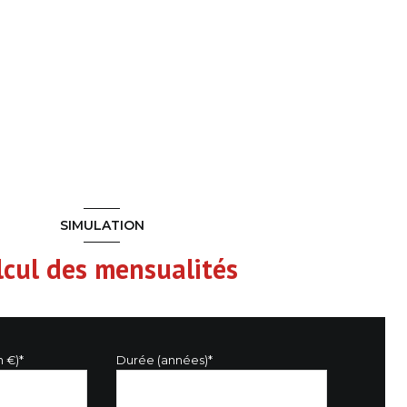
SIMULATION
lcul des mensualités
n €)*
Durée (années)*