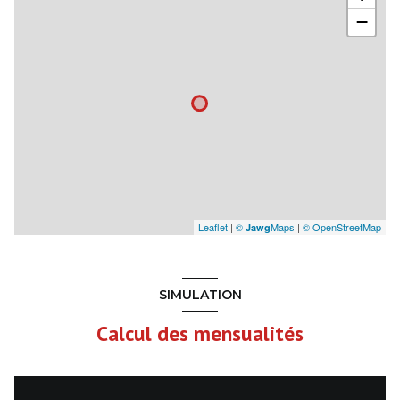
−
Leaflet
|
©
Maps
|
© OpenStreetMap
Jawg
SIMULATION
Calcul des mensualités