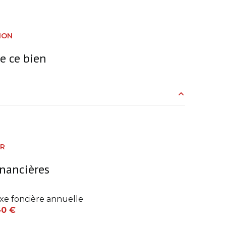
ION
e ce bien
37 m²
6 m²
ER
2 m²
inancières
0 m²
xe foncière annuelle
20 m²
40 €
11 m²