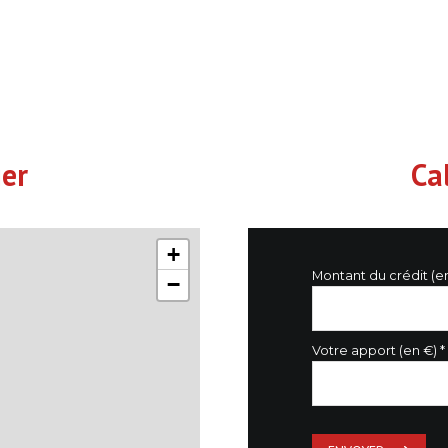
14 m²
8 m²
5 m²
72 m²
ier
Ca
+
Montant du crédit (e
−
Votre apport (en €) *