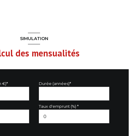
SIMULATION
lcul des mensualités
n €)*
Durée (années)*
Taux d'emprunt (%) *