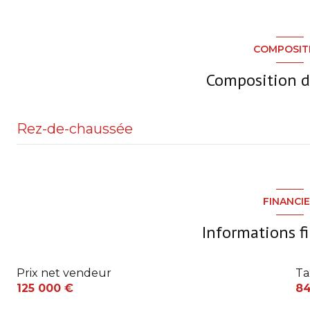
COMPOSIT
Composition d
Rez-de-chaussée
Pièce de vie
Cuisine
FINANCI
W.C.
Informations f
1er étage
Prix net vendeur
Ta
Chambre
125 000 €
8
Chambre