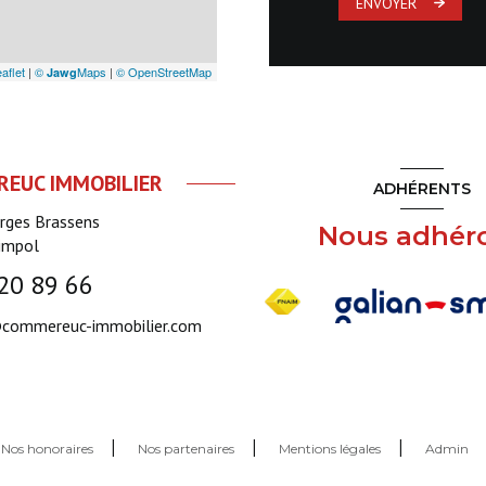
ENVOYER
aflet
|
©
Maps
|
© OpenStreetMap
Jawg
EUC IMMOBILIER
ADHÉRENTS
orges Brassens
Nous adhér
impol
20 89 66
commereuc-immobilier.com
Nos honoraires
Nos partenaires
Mentions légales
Admin