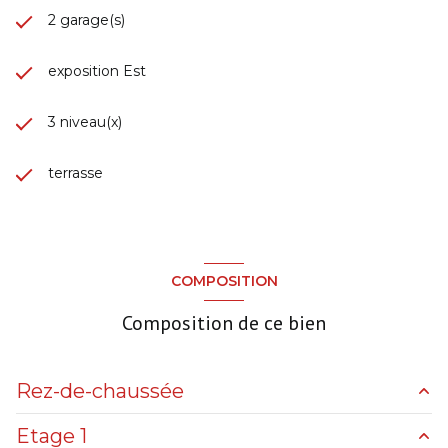
2 garage(s)
exposition Est
3 niveau(x)
terrasse
COMPOSITION
Composition de ce bien
Rez-de-chaussée
Etage 1
cuisine
8.4 m²