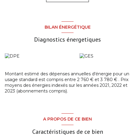
LE PLUS de ce bien libre à la vente : en face à la maison, de
l'autre côté de la rue, un terrain de 176 m² sur lequel sont
édifiés un garage d'un peu plus de 50 m² et un atelier
Les visites se font en contactant l'agence COMMEREUC
IMMOBILIER PAIMPOL - Tél. : 02 96 20 89 66
BILAN ÉNERGÉTIQUE
Diagnostics énergetiques
Montant estimé des dépenses annuelles d'énergie pour un
usage standard est compris entre 2 760 € et 3 780 € . Prix
moyens des énergies indexés sur les années 2021, 2022 et
2023 (abonnements compris).
A PROPOS DE CE BIEN
Caractéristiques de ce bien