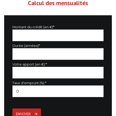
Calcul des mensualités
Montant du crédit (en €)*
Durée (années)*
Votre apport (en €) *
Taux d'emprunt (%) *
ENVOYER