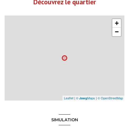
Découvrez le quartier
+
−
Leaflet
|
©
Maps
|
© OpenStreetMap
Jawg
SIMULATION