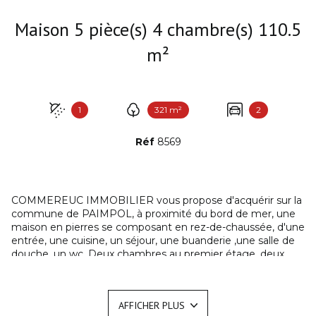
Maison 5 pièce(s) 4 chambre(s) 110.5
m²
1
321 m²
2
Réf
8569
COMMEREUC IMMOBILIER vous propose d'acquérir sur la
commune de PAIMPOL, à proximité du bord de mer, une
maison en pierres se composant en rez-de-chaussée, d'une
entrée, une cuisine, un séjour, une buanderie ,une salle de
douche, un wc. Deux chambres au premier étage, deux
autres chambres en enfilade et sanitaire au second étage.
Ce bien libre à la vente, nécessitant des travaux de
rénovation, se complète d'une courette et d'une terrasse
AFFICHER PLUS
avec un aperçu sur la baie de Paimpol.