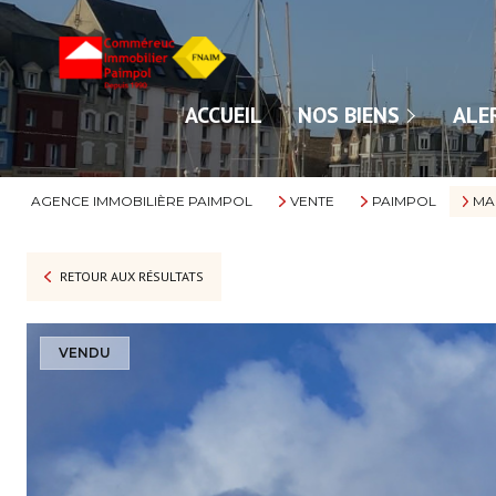
NOS VENTES
ACCUEIL
NOS BIENS
ALE
NOS LOCATIONS
AGENCE IMMOBILIÈRE PAIMPOL
VENTE
PAIMPOL
MA
RETOUR AUX RÉSULTATS
VENDU