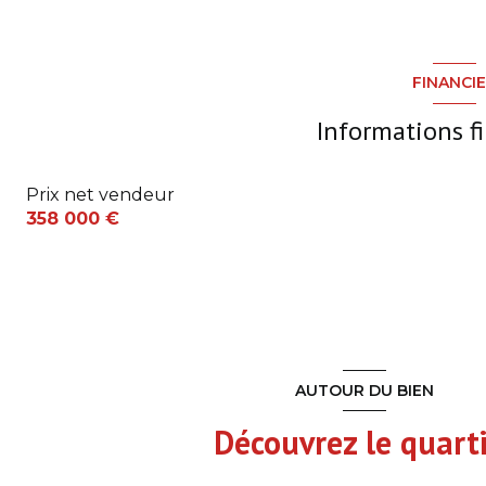
dressing
chambre
salle d'eau
chambre
FINANCI
WC
chambre
Informations f
cellier
SDD WC
Garage à velo
Prix net vendeur
358 000 €
pièce à vivre
AUTOUR DU BIEN
Découvrez le quart