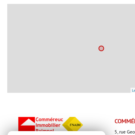
Le
COMMÉR
5, rue Ge