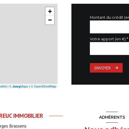
+
Montant du crédit (e
−
Votre apport (en €) *
ENVOYER
aflet
|
©
Maps
|
© OpenStreetMap
Jawg
EUC IMMOBILIER
ADHÉRENTS
orges Brassens