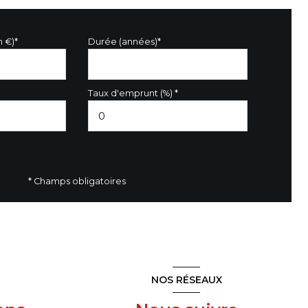
n €)*
Durée (années)*
Taux d'emprunt (%) *
* Champs obligatoires
NOS RÉSEAUX