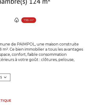
Maison 5 pièce(s) 4 chambre(s) 124 m²
738 m²
une de PAIMPOL, une maison construite
8 m². Ce bien immobilier a tous les avantages
espace, confort, faible consommation
érieurs à votre goût : clôtures, pelouse,
ine totalement aménagée et équipée ouverte
US
sing et wc séparé.
arage à velos.
, contactez l'agence COMMEREUC IMMOBILIER
ÉTIQUE