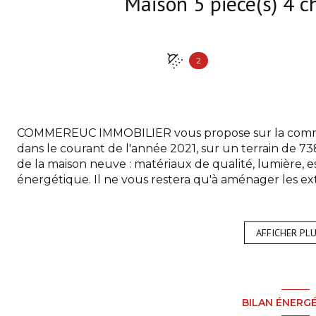
2
COMMEREUC IMMOBILIER vous propose sur la comm
dans le courant de l'année 2021, sur un terrain de 73
de la maison neuve : matériaux de qualité, lumière, 
énergétique. Il ne vous restera qu'à aménager les ext
terrasses.
Cette maison se compose :
- au rez-de-chaussée : d'une pièce de vie avec cuis
AFFICHER PL
sur le salon, une chambre avec salle de douche, dres
- à l'étage : trois chambres, une salle de douche/wc.
Ce bel ensemble se complétent d'un cellier et d'un g
Vous souhaitez programmer une visite de ce bien
BILAN ÉNERG
PAIMPOL au 02 96 20 89 66