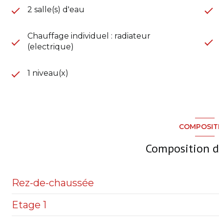
2 salle(s) d'eau
Chauffage individuel : radiateur
(electrique)
1 niveau(x)
COMPOSIT
Composition d
Rez-de-chaussée
Etage 1
chambre