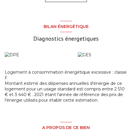
l'extérieur. Un escalier vous mène à l'étage composé de
trois chambres lumineuses dont une avec rangements et
un grenier. Des travaux de modernisation sont à prévoir.
Deux garages de 20 m² chacun complètent cet ensemble
et peuvent être loués indépendamment de la maison. Les
BILAN ÉNERGÉTIQUE
visites de ce bien se feront sur rendez-vous en contactant
l'agence COMMEREUC IMMOBILIER de PAIMPOL au 02
Diagnostics énergetiques
96 20 89 66.
Les informations sur les risques auxquels ce bien est
exposé sont disponibles sur le site
Géorisques
Logement à consommation énergétique excessive : classe
F
Montant estimé des dépenses annuelles d'énergie de ce
logement pour un usage standard est compris entre 2 510
€ et 3 440 € . 2021 étant l'année de référence des prix de
l'énergie utilisés pour établir cette estimation.
A PROPOS DE CE BIEN