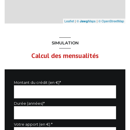
Leaflet
|
©
Maps
|
© OpenStreetMap
Jawg
SIMULATION
Calcul des mensualités
Montant du crédit (en €)*
Durée (années)*
Votre apport (en €) *