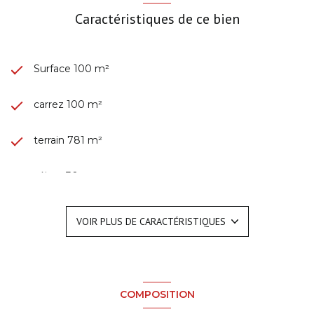
Caractéristiques de ce bien
Surface 100 m²
carrez 100 m²
terrain 781 m²
séjour 30 m²
3 chambre(s)
VOIR PLUS DE CARACTÉRISTIQUES
1 salle(s) de bain
construit en 1931
COMPOSITION