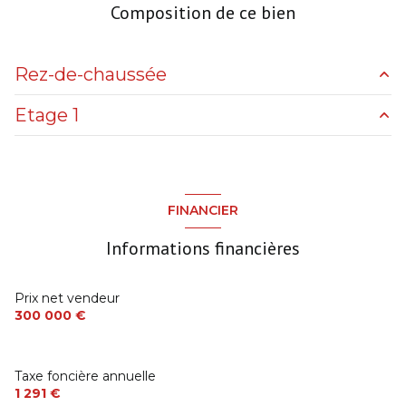
cuisine séparée (équipée)
Composition de ce bien
Chauffage individuel : radiateur (gaz de ville)
Rez-de-chaussée
2 garage(s)
Etage 1
entrée
10 m²
exposition Sud
salle de bain
5 m²
chambre
15 m²
cuisine
13 m²
2 niveau(x)
chambre
10 m²
FINANCIER
WC
m²
chambre
15 m²
piscinable
Informations financières
salon/sejour
30 m²
Prix net vendeur
300 000 €
Taxe foncière annuelle
1 291 €