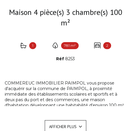
Maison 4 pièce(s) 3 chambre(s) 100
m²
1
781 m²
2
Réf
8253
COMMEREUC IMMOBILIER PAIMPOL vous propose
d'acquérir sur la commune de PAIMPOL, à proximité
immédiate des établissements scolaires et sportifs et à
deux pas du port et des commerces, une maison
d'habitation développant une habitabilité d'environ 100 m²
sur un terrain de 781m². Cette habitation comprend au rez-
de-chaussée : un hall d'entrée, un salon-séjour de 30m² sur
parquet, une cuisine séparée, une salle de bain et un WC.
AFFICHER PLUS
Une pièce buanderie/chaufferie est accessible depuis