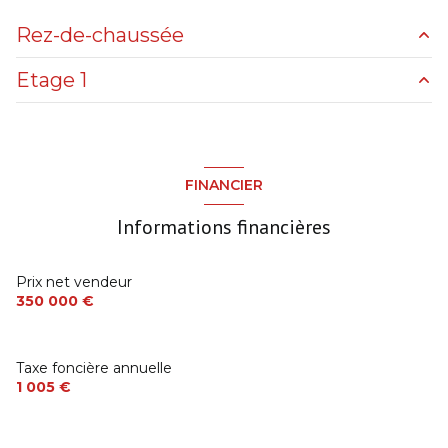
exposition Sud
Rez-de-chaussée
1 niveau(x)
Etage 1
Rez de chaussée
120 m²
terrasse
cuisine
m²
arboré
chambre
m²
FINANCIER
chambre
m²
piscinable
Informations financières
salle de bain douche
m²
WC
m²
Prix net vendeur
350 000 €
Taxe foncière annuelle
1 005 €