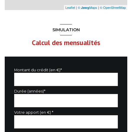
Leaflet
|
©
Maps
|
© OpenStreetMap
Jawg
SIMULATION
Calcul des mensualités
Montant du crédit (en €)*
Durée (années)*
Votre apport (en €) *