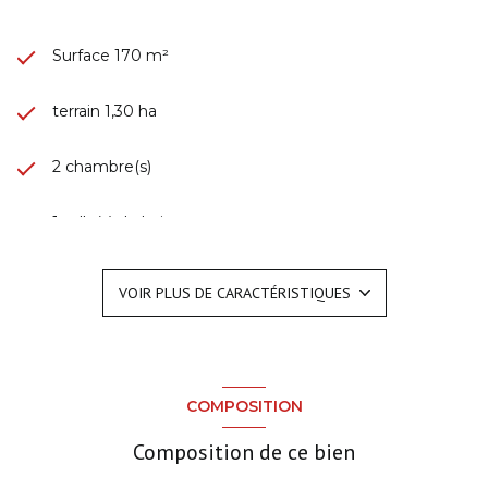
Surface 170 m²
terrain 1,30 ha
2 chambre(s)
1 salle(s) de bain
1 salle(s) d'eau
VOIR PLUS DE CARACTÉRISTIQUES
construit en 1900
kitchenette
COMPOSITION
Chauffage individuel : cheminée (electrique)
Composition de ce bien