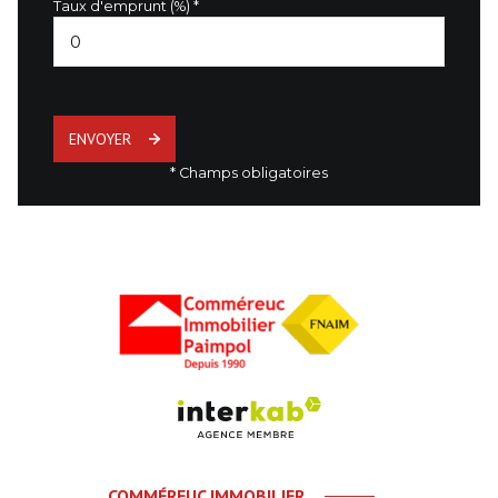
Taux d'emprunt (%) *
ENVOYER
* Champs obligatoires
COMMÉREUC IMMOBILIER