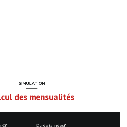
SIMULATION
lcul des mensualités
n €)*
Durée (années)*