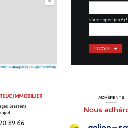
−
Votre apport (en €) *
ENVOYER
aflet
|
©
Maps
|
© OpenStreetMap
Jawg
EUC IMMOBILIER
ADHÉRENTS
orges Brassens
Nous adhér
impol
20 89 66