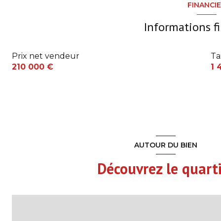
chambre
FINANCI
WC avec lave mains
chambre
Informations f
chambre
Prix net vendeur
Ta
Salle de bains/WC
210 000 €
1 
AUTOUR DU BIEN
Découvrez le quart