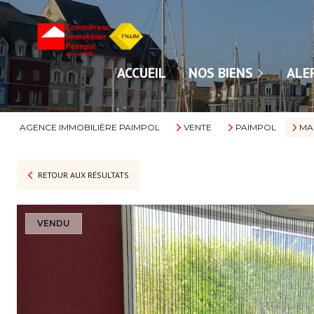
NOS VENTES
ACCUEIL
NOS BIENS
ALE
NOS LOCATIONS
AGENCE IMMOBILIÈRE PAIMPOL
VENTE
PAIMPOL
MA
RETOUR AUX RÉSULTATS
VENDU