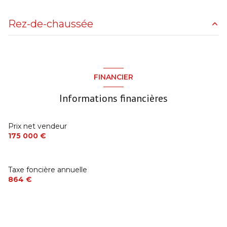
Rez-de-chaussée
salon/sejour
25 m²
véranda
14.5 m²
FINANCIER
salle d'eau
5 m²
Informations financières
chambre
12 m²
chambre
11 m²
Prix net vendeur
175 000 €
garage
15 m²
cuisine
12.5 m²
Taxe foncière annuelle
864 €