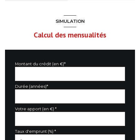
SIMULATION
Calcul des mensualités
Montant du crédit (en €)*
Durée (années)*
Votre apport (en €) *
Taux d'emprunt (%) *