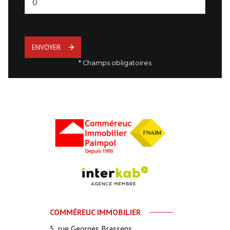
ENVOYER
* Champs obligatoires
COMMÉREUC IMMOBILIER
5, rue Georges Brassens