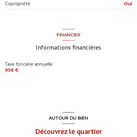
Copropriété
Oui
Placards
12 m²
Chambre avec placards
12 m²
Chambre
12 m²
FINANCIER
Chambre
9.5 m²
Informations financières
Chaufferie
0 m²
Salle d'Eau
4 m²
Taxe foncière annuelle
956 €
Chambre
12.5 m²
Séjour
28 m²
Cuisine aménagée
11 m²
Cuisine
11 m²
Hall
4 m²
AUTOUR DU BIEN
Terrain
780 m²
Découvrez le quartier
Pièce
0 m²