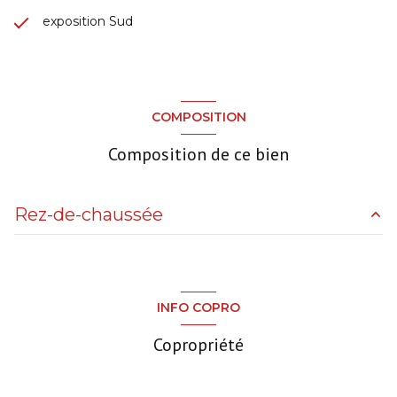
exposition Sud
COMPOSITION
Composition de ce bien
Rez-de-chaussée
W.C.
0 m²
Buanderie
0 m²
INFO COPRO
Garage
0 m²
Copropriété
Chambre
9 m²
Salle de Bain
0 m²