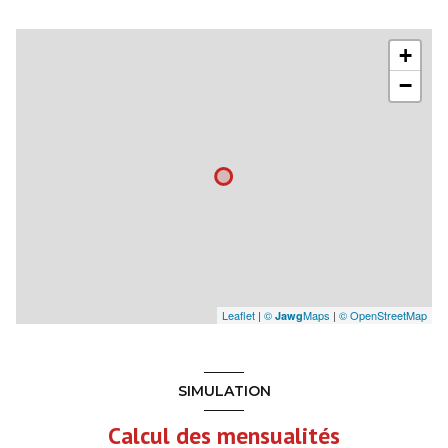
+
−
Leaflet
|
©
Maps
|
© OpenStreetMap
Jawg
SIMULATION
Calcul des mensualités