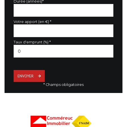
Durée (années)*
Votre apport (en €) *
Taux d'emprunt (%) *
ENVOYER
* Champs obligatoires