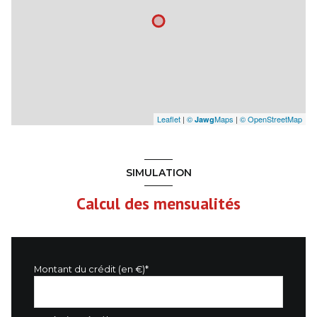
Leaflet
|
©
Maps
|
© OpenStreetMap
Jawg
SIMULATION
Calcul des mensualités
Montant du crédit (en €)*