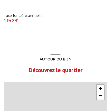
Chambre
11 m²
Chambre avec placards
11 m²
Taxe foncière annuelle
1er étage
0 m²
1 340 €
W.C. + Lave mains
1.5 m²
Terrain
5326 m²
Suite parentale
16 m²
Salon
45 m²
AUTOUR DU BIEN
Séjour avec cheminée
45 m²
Découvrez le quartier
Cuisine aménagée équipée
6 m²
Bureau
14 m²
+
Parking
0 m²
−
Terrasse
0 m²