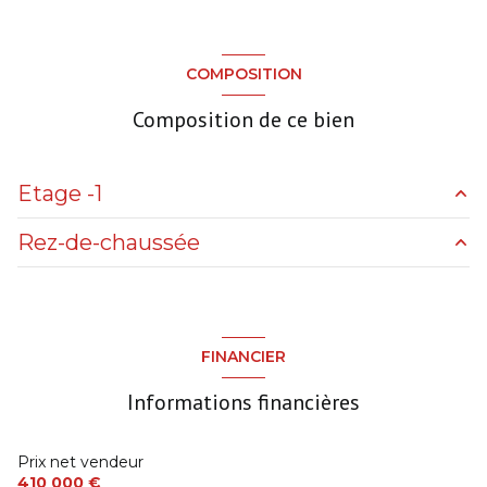
COMPOSITION
Composition de ce bien
Etage -1
Rez-de-chaussée
Cave
0 m²
Double garage
0 m²
SDB+Douche
3 m²
Dégagement
5 m²
FINANCIER
Salle de douche
2.5 m²
Informations financières
SDB+Douche
4 m²
Chambre
9 m²
Prix net vendeur
410 000 €