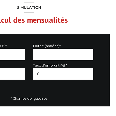
SIMULATION
lcul des mensualités
n €)*
Durée (années)*
Taux d'emprunt (%) *
* Champs obligatoires