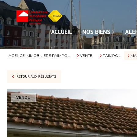
NOS VENTES
ACCUEIL
NOS BIENS
ALE
NOS LOCATIONS
AGENCE IMMOBILIÈRE PAIMPOL
VENTE
PAIMPOL
MA
RETOUR AUX RÉSULTATS
VENDU