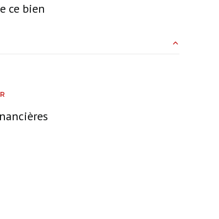
e ce bien
200 m²
15.5 m²
ER
8.8 m²
inancières
12 m²
6.3 m²