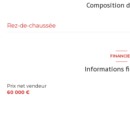
Composition d
Rez-de-chaussée
Terrain
Sejour avec coin cuisine
FINANCI
Chambre
Informations f
Chambre
Prix net vendeur
SDD+WC
60 000 €