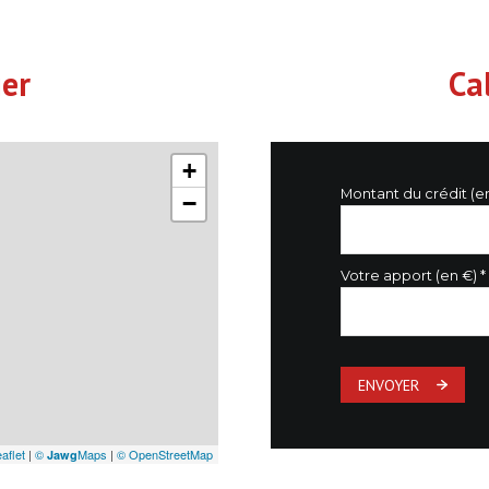
ier
Ca
+
Montant du crédit (e
−
Votre apport (en €) *
ENVOYER
aflet
|
©
Maps
|
© OpenStreetMap
Jawg