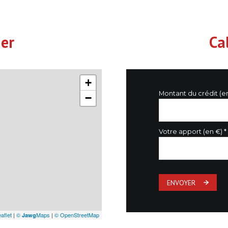
18 m²
14.5 m²
ier
Ca
3 m²
+
Montant du crédit (e
−
Votre apport (en €) *
ENVOYER
aflet
|
©
Maps
|
© OpenStreetMap
Jawg