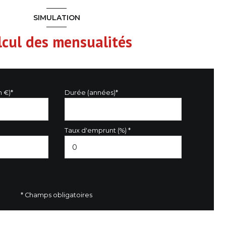
SIMULATION
lcul des mensualités
n €)*
Durée (années)*
Taux d'emprunt (%) *
* Champs obligatoires