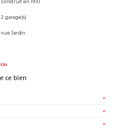
construit en 1910
2 garage(s)
vue Jardin
ION
e ce bien
1737 m²
40 m²
8.3 m²