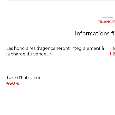
Garage
Cuisine US
Chambre
Dépendance
Séjour avec cheminée
Grenier aménageable
FINANCI
Salon
Informations f
Chambre en mezzanine
Salle de Bain
Les honoraires d'agence seront intégralement à
Ta
la charge du vendeur
1 
Buanderie
W.C.
Cellier
Taxe d'habitation
468 €
Terrasse
Palier
Salle de douche