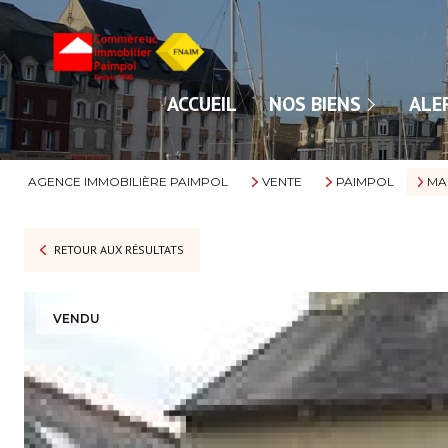
NOS VENTES
ACCUEIL
NOS BIENS
ALE
NOS LOCATIONS
AGENCE IMMOBILIÈRE PAIMPOL
VENTE
PAIMPOL
MA
RETOUR AUX RÉSULTATS
VENDU