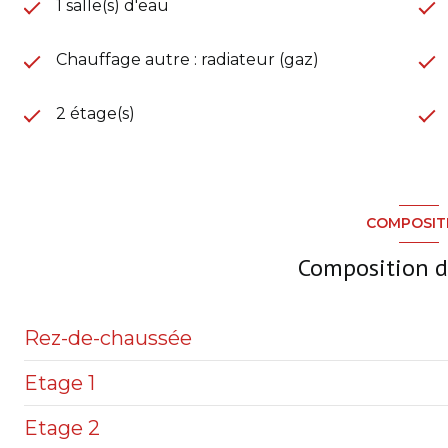
1 salle(s) d'eau
Chauffage autre : radiateur (gaz)
2 étage(s)
COMPOSIT
Composition d
Rez-de-chaussée
Etage 1
Terrain
Etage 2
Garage
Entrée