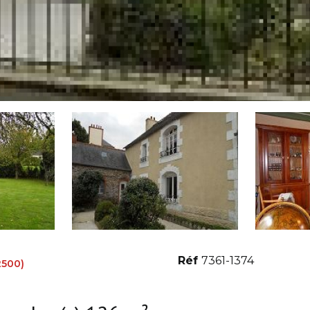
Réf
7361-1374
2500)